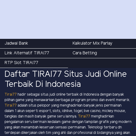
Jadwal Bank
Kalkulator Mix Parlay
Link Alternatif TIRAI77
Cara Betting
RTP Slot TIRAI77
Daftar TIRAI77 Situs Judi Online
Terbaik Di Indonesia
Tirai77
hadir sebagai situs judi online terbaik di Indonesia dengan banyak
pilihan game yang menawarkan berbagai program promo dan event menarik.
Tirai77
adalah situs pelopor yang menghadirkan banyak jenis permainan
dalam 1 akun seperti esport, slots, idnlive, togel, live casino, mickey mouse,
tangkas dan masih banyak game seru lainnya.
Tirai77
menghadirkan
pengalaman seru bermain kedalam game dengan tampilan grafik yang modern
yang akan menambah keseruan sensasi permainan. Teknologi terbaru dn
terdepan dikerjakan oleh tim yang ahli dan profesional di bidangnya yang akan